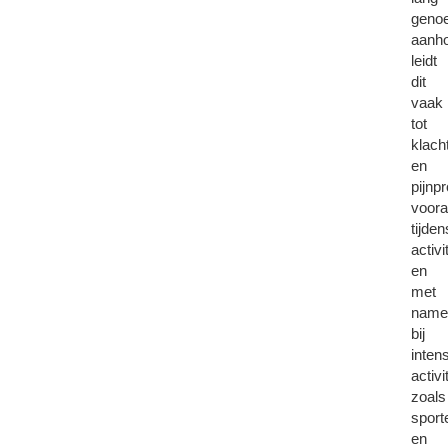
geno
aanho
leidt
dit
vaak
tot
klach
en
pijnp
voora
tijden
activi
en
met
nam
bij
inten
activi
zoals
sport
en