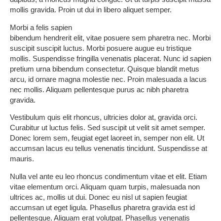
mollis gravida. Proin ut dui in libero aliquet semper.
Morbi a felis sapien
bibendum hendrerit elit, vitae posuere sem pharetra nec. Morbi
suscipit suscipit luctus. Morbi posuere augue eu tristique
mollis. Suspendisse fringilla venenatis placerat. Nunc id sapien
pretium urna bibendum consectetur. Quisque blandit metus
arcu, id ornare magna molestie nec. Proin malesuada a lacus
nec mollis. Aliquam pellentesque purus ac nibh pharetra
gravida.
Vestibulum quis elit rhoncus, ultricies dolor at, gravida orci.
Curabitur ut luctus felis. Sed suscipit ut velit sit amet semper.
Donec lorem sem, feugiat eget laoreet in, semper non elit. Ut
accumsan lacus eu tellus venenatis tincidunt. Suspendisse at
mauris.
Nulla vel ante eu leo rhoncus condimentum vitae et elit. Etiam
vitae elementum orci. Aliquam quam turpis, malesuada non
ultrices ac, mollis ut dui. Donec eu nisl ut sapien feugiat
accumsan ut eget ligula. Phasellus pharetra gravida est id
pellentesque. Aliquam erat volutpat. Phasellus venenatis