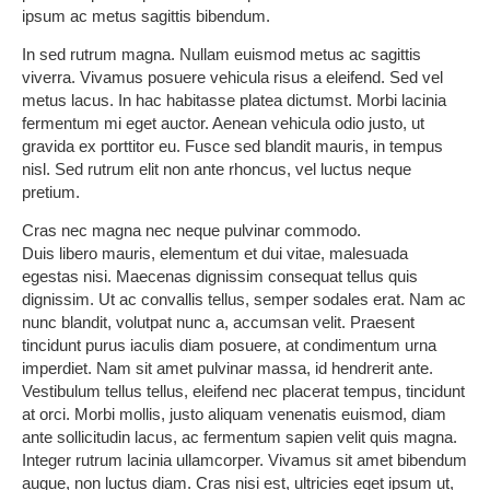
ipsum ac metus sagittis bibendum.
In sed rutrum magna. Nullam euismod metus ac sagittis
viverra. Vivamus posuere vehicula risus a eleifend. Sed vel
metus lacus. In hac habitasse platea dictumst. Morbi lacinia
fermentum mi eget auctor. Aenean vehicula odio justo, ut
gravida ex porttitor eu. Fusce sed blandit mauris, in tempus
nisl. Sed rutrum elit non ante rhoncus, vel luctus neque
pretium.
Cras nec magna nec neque pulvinar commodo.
Duis libero mauris, elementum et dui vitae, malesuada
egestas nisi. Maecenas dignissim consequat tellus quis
dignissim. Ut ac convallis tellus, semper sodales erat. Nam ac
nunc blandit, volutpat nunc a, accumsan velit. Praesent
tincidunt purus iaculis diam posuere, at condimentum urna
imperdiet. Nam sit amet pulvinar massa, id hendrerit ante.
Vestibulum tellus tellus, eleifend nec placerat tempus, tincidunt
at orci. Morbi mollis, justo aliquam venenatis euismod, diam
ante sollicitudin lacus, ac fermentum sapien velit quis magna.
Integer rutrum lacinia ullamcorper. Vivamus sit amet bibendum
augue, non luctus diam. Cras nisi est, ultricies eget ipsum ut,