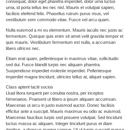
consequat, dolor eget pharetra imperdiet, dolor urna luctus
urna, id porta tellus leo nec nisl. Mauris et volutpat sapien,
facilisis eleifend felis. Phasellus rutrum purus risus, vel
vestibulum sem commodo vitae. Fusce vel arcu quam.
Nulla euismod a mi eu elementum. Mauris iaculis nec justo ac
fermentum. Quisque quis enim sit amet velit gravida tempor et
quis mauris. Vestibulum fermentum est nulla, a accumsan
libero ultrices nec.
Etiam erat quam, pellentesque in maximus vitae, sollicitudin
sed dui. Fusce blandit turpis nec aliquam pharetra.
Suspendisse imperdiet molestie imperdiet. Pellentesque
imperdiet magna tincidunt, ultricies tellus at, aliquet sapien.
Class aptent taciti socios
Lkad litora torquent per conubia nostra, per inceptos
himenaeos. Praesent ut libero a ipsum aliquam accumsan.
Maecenas ut arcu in justo euismod auctor. Donec facilisis
efficitur ante a suscipit. Mauris maximus eu odio ac euismod.
Maecenas faucibus turpis sed posuere volutpat. Sed tincidunt
luctus massa ac aliquam. Integer tincidunt purus et diam
dapibus, a rhoncus magna congue. Ut ut turpis suscipit massa