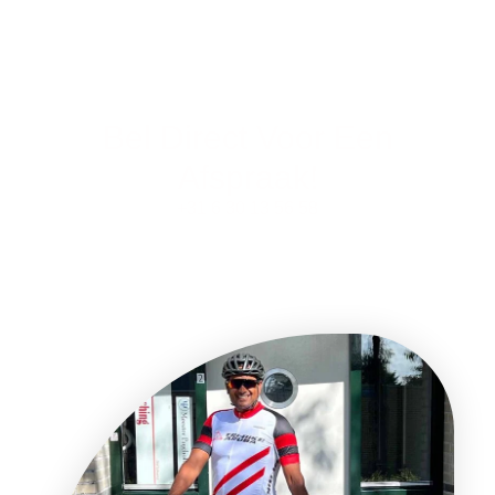
Bel Direct Voor Een
Afspraak!
‭+31 6 30 13 56 58‬