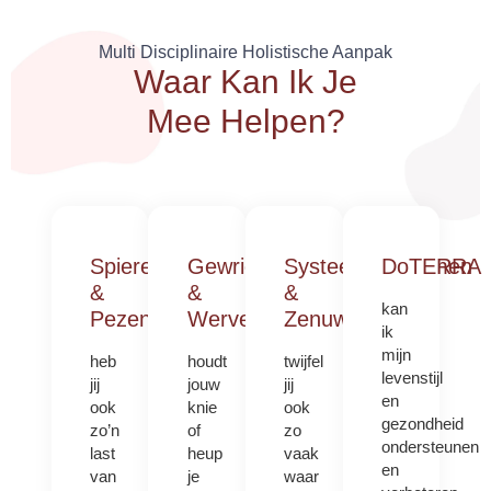
Multi Disciplinaire Holistische Aanpak
Waar Kan Ik Je
Mee Helpen?
Spieren
Gewrichten
Systeemproblemen
DoTERRA
&
&
&
kan
Pezen
Wervelkolom
Zenuwstelsel
ik
mijn
heb
houdt
twijfel
levenstijl
jij
jouw
jij
en
ook
knie
ook
gezondheid
zo’n
of
zo
ondersteunen
last
heup
vaak
en
van
je
waar