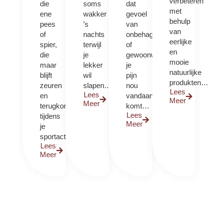
verbeteren
die
soms
dat
met
ene
wakker
gevoel
behulp
pees
’s
van
van
of
nachts
onbehagen
eerlijke
spier,
terwijl
of
en
die
je
gewoonweg
mooie
maar
lekker
je
natuurlijke
blijft
wil
pijn
produkten…
zeuren
slapen…
nou
Lees
Lees
en
vandaan
Meer
Meer
terugkomen
komt…
Lees
tijdens
Meer
je
sportactiviteit…
Lees
Meer